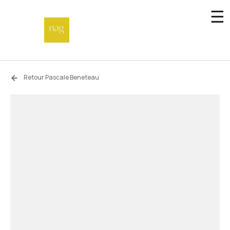
☰
Accueil
Retour Pascale Beneteau
Fonds de dotation
Hors-les-murs
Not a gallery
À propos
Artistes