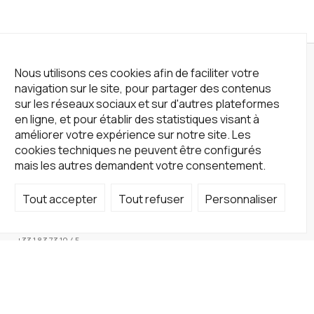
Nous utilisons ces cookies afin de faciliter votre
navigation sur le site, pour partager des contenus
sur les réseaux sociaux et sur d'autres plateformes
en ligne, et pour établir des statistiques visant à
améliorer votre expérience sur notre site. Les
cookies techniques ne peuvent être configurés
mais les autres demandent votre consentement.
Tout accepter
Tout refuser
Personnaliser
Not a Gallery
fondsdotationolivierdassault@gmail.com
+33 1 83 73 19 45
Sur RDV
Site
Accueil
Artistes