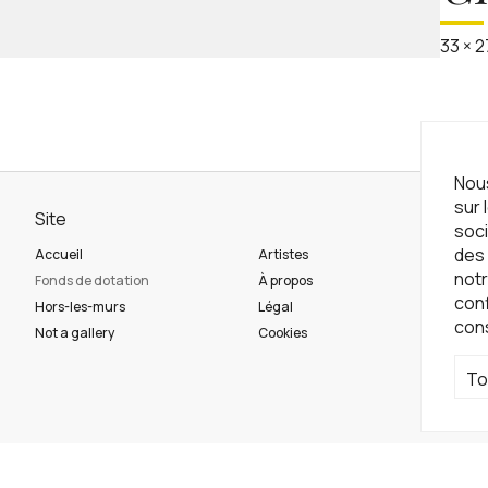
33
×
2
Nous
sur 
Site
Ne
soci
des 
Accueil
Artistes
Ins
notr
Fonds de dotation
À propos
con
Hors-les-murs
Légal
con
Ré
Not a gallery
Cookies
To