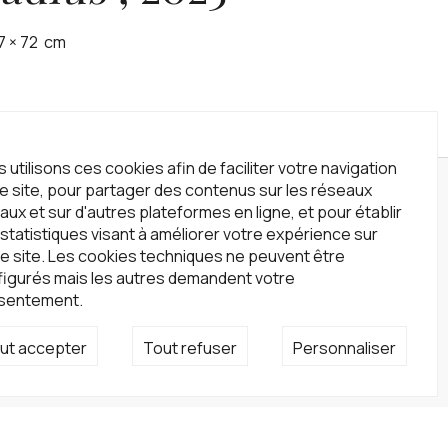
7
×
72
cm
 utilisons ces cookies afin de faciliter votre navigation
le site, pour partager des contenus sur les réseaux
wsletter
aux et sur d'autres plateformes en ligne, et pour établir
statistiques visant à améliorer votre expérience sur
crivez-vous à notre newsletter !
e site. Les cookies techniques ne peuvent être
S'inscrire
figurés mais les autres demandent votre
sentement.
seaux sociaux
ut accepter
Tout refuser
Personnaliser