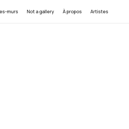
les-murs
Not a gallery
À propos
Artistes