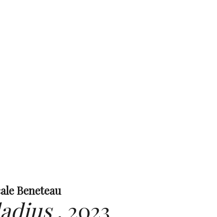
ale Beneteau
adius
,
2023