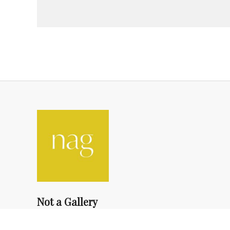
Not a Gallery
fondsdotationolivierdassault@gmail.com
+33 1 83 73 19 45