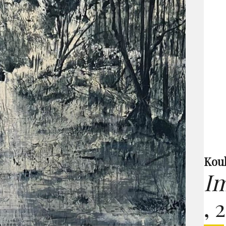
Kou
Im
,