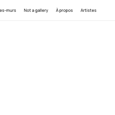
les-murs
Not a gallery
À propos
Artistes