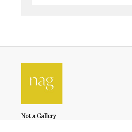
Not a Gallery
fondsdotationolivierdassault@gmail.com
+33 1 83 73 19 45