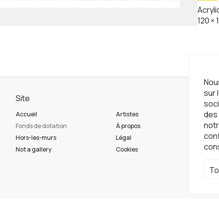
Acryli
120
×
Nous
sur 
Site
Ne
soci
des 
Accueil
Artistes
Ins
notr
Fonds de dotation
À propos
con
Hors-les-murs
Légal
con
Ré
Not a gallery
Cookies
To