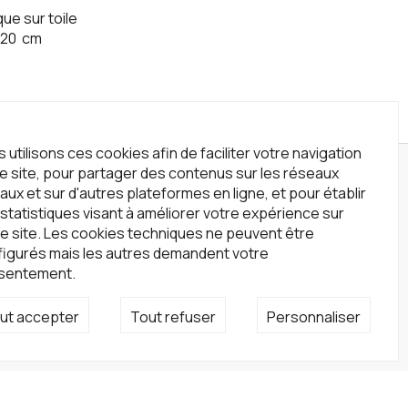
que sur toile
120
cm
 utilisons ces cookies afin de faciliter votre navigation
le site, pour partager des contenus sur les réseaux
wsletter
aux et sur d'autres plateformes en ligne, et pour établir
statistiques visant à améliorer votre expérience sur
crivez-vous à notre newsletter !
e site. Les cookies techniques ne peuvent être
S'inscrire
figurés mais les autres demandent votre
sentement.
seaux sociaux
ut accepter
Tout refuser
Personnaliser