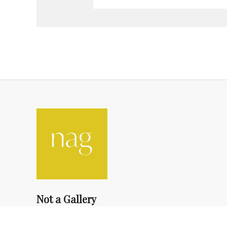
Not a Gallery
fondsdotationolivierdassault@gmail.com
+33 1 83 73 19 45