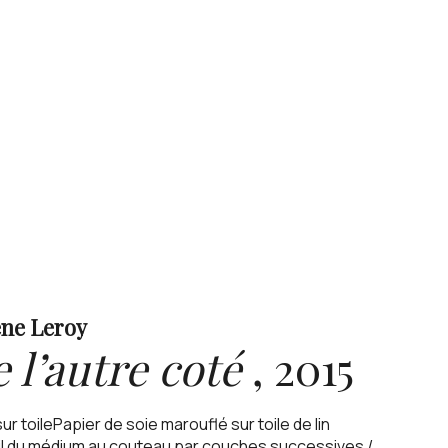
ne Leroy
 l’autre coté
,
2015
sur toilePapier de soie marouflé sur toile de lin
il du médium au couteau par couches successives /