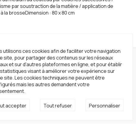
sme par soustraction de la matière / application de
 à la brosseDimension : 80 x 80 cm‍
 utilisons ces cookies afin de faciliter votre navigation
le site, pour partager des contenus sur les réseaux
wsletter
aux et sur d'autres plateformes en ligne, et pour établir
statistiques visant à améliorer votre expérience sur
crivez-vous à notre newsletter !
e site. Les cookies techniques ne peuvent être
S'inscrire
figurés mais les autres demandent votre
sentement.
seaux sociaux
ut accepter
Tout refuser
Personnaliser