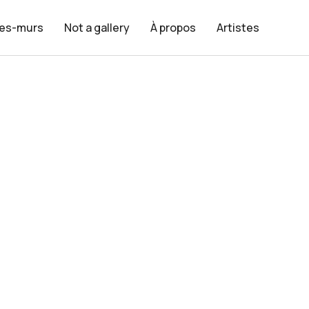
les-murs
Not a gallery
À propos
Artistes