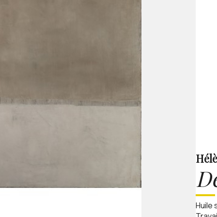
Hélè
De
Huile 
Trava