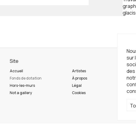
graphi
glacis
Nous
sur 
Site
Ne
soci
des 
Accueil
Artistes
Ins
notr
Fonds de dotation
À propos
con
Hors-les-murs
Légal
con
Ré
Not a gallery
Cookies
To