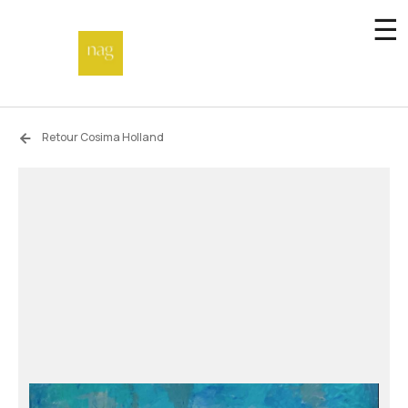
☰
Accueil
Retour Cosima Holland
Fonds de dotation
Hors-les-murs
Not a gallery
À propos
Artistes